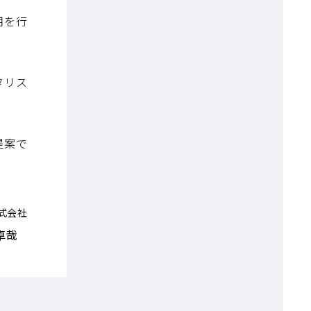
用を行
カタリス
提案で
 株式会社
卓哉