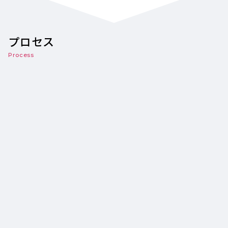
プロセス
Process
ヒアリング
新規 or リニューアル
制作目的・ご要望の確認
費用のご相談