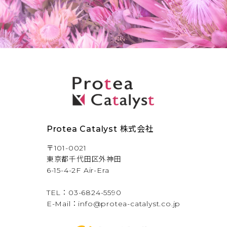
Protea Catalyst 株式会社
〒101-0021
東京都千代⽥区外神⽥
6-15-4-2F Air-Era
TEL：03-6824-5590
E-Mail：info@protea-catalyst.co.jp